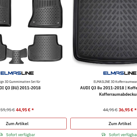
ign 3D Gummimatten Set für
ELMASLINE 3D Kofferraumwan
DI Q3 (8U) 2011-2018
AUDI Q3 8u 2011-2018 | Koff
Kofferraumabdecku
59,95 €
44,95 €
*
44,95 €
36,95 €
*
Zum Artikel
Zum Artikel
Sofort verfügbar
Sofort verfügba