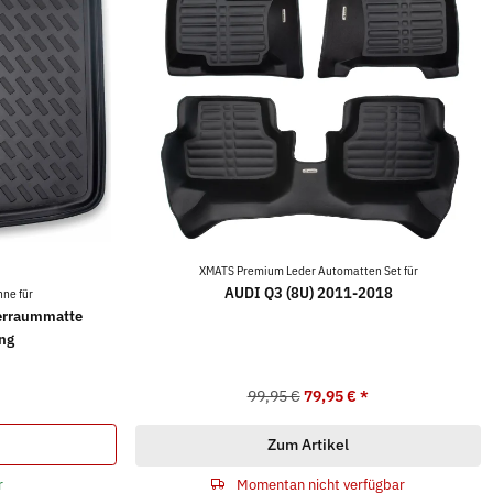
XMATS Premium Leder Automatten Set für
AUDI Q3 (8U) 2011-2018
ne für
erraummatte
ng
99,95 €
79,95 €
*
Zum Artikel
r
Momentan nicht verfügbar