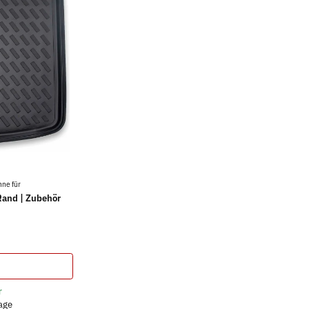
ne für
Rand | Zubehör
r
tage