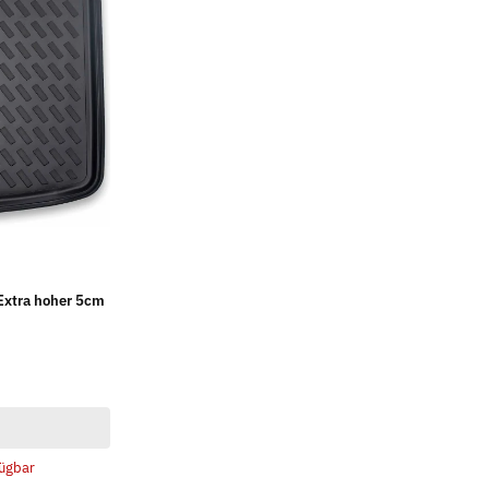
Extra hoher 5cm
ügbar