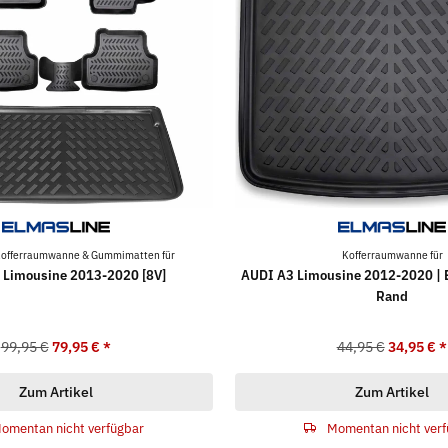
offerraumwanne & Gummimatten für
Kofferraumwanne für
 Limousine 2013-2020 [8V]
AUDI A3 Limousine 2012-2020 | 
Rand
99,95 €
79,95 €
*
44,95 €
34,95 €
*
Zum Artikel
Zum Artikel
omentan nicht verfügbar
Momentan nicht verf