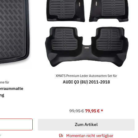
XMATS Premium Leder Automatten Set für
AUDI Q3 (8U) 2011-2018
ne für
erraummatte
ng
99,95 €
79,95 €
*
Zum Artikel
r
Momentan nicht verfügbar