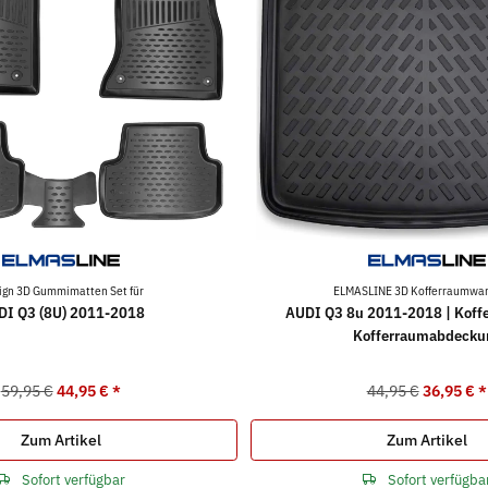
ign 3D Gummimatten Set für
ELMASLINE 3D Kofferraumwan
DI Q3 (8U) 2011-2018
AUDI Q3 8u 2011-2018 | Koff
Kofferraumabdecku
59,95 €
44,95 €
*
44,95 €
36,95 €
*
Zum Artikel
Zum Artikel
Sofort verfügbar
Sofort verfügba