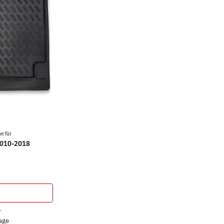
e für
2010-2018
r
tage