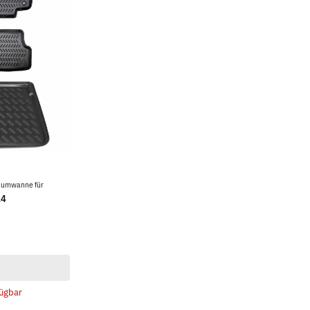
aumwanne für
14
ügbar