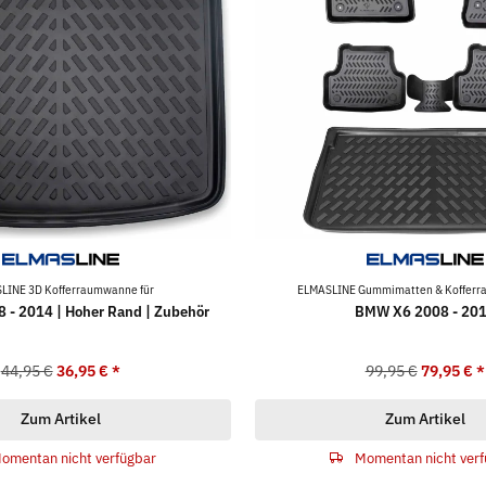
LINE 3D Kofferraumwanne für
ELMASLINE Gummimatten & Kofferr
- 2014 | Hoher Rand | Zubehör
BMW X6 2008 - 20
44,95 €
36,95 €
*
99,95 €
79,95 €
*
Zum Artikel
Zum Artikel
omentan nicht verfügbar
Momentan nicht verf