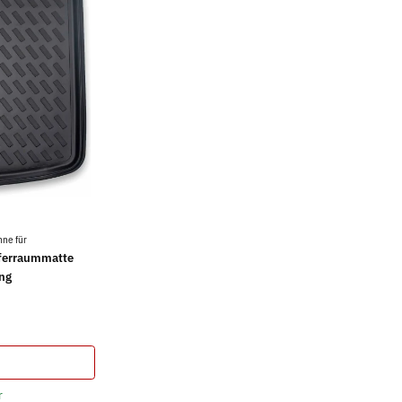
ne für
ferraummatte
ng
r