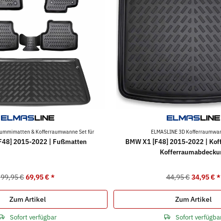
ummimatten & Kofferraumwanne Set für
ELMASLINE 3D Kofferraumwan
48] 2015-2022 | Fußmatten
BMW X1 [F48] 2015-2022 | Kof
Kofferraumabdecku
99,95 €
69,95 €
*
44,95 €
34,95 €
*
Zum Artikel
Zum Artikel
Sofort verfügbar
Sofort verfügba