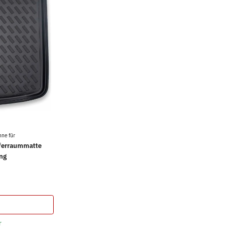
ne für
ferraummatte
ng
r